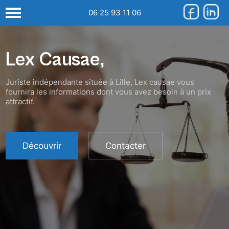
06 25 93 11 06
Lex Causae,
Juriste indépendante située à Lille, Lex causae vous
fournira les informations dont vous avez besoin à un prix
attractif.
Découvrir
Contacter